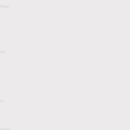
отовы
ть,
ты.
авлять