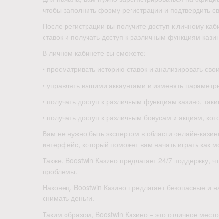
чтобы заполнить форму регистрации и подтвердить с
После регистрации вы получите доступ к личному каб
ставок и получать доступ к различным функциям казин
В личном кабинете вы сможете:
• просматривать историю ставок и анализировать свои
• управлять вашими аккаунтами и изменять параметры
• получать доступ к различным функциям казино, таки
• получать доступ к различным бонусам и акциям, кот
Вам не нужно быть экспертом в области онлайн-казино
интерфейс, который поможет вам начать играть как м
Также, Boostwin Казино предлагает 24/7 поддержку, ч
проблемы.
Наконец, Boostwin Казино предлагает безопасные и н
снимать деньги.
Таким образом, Boostwin Казино – это отличное место