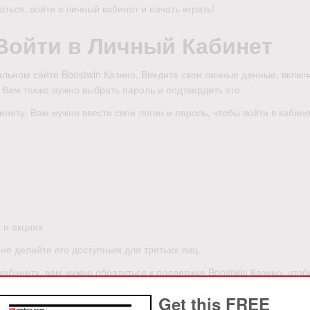
ться, войти в личный кабинет и начать играть!
 Войти в Личный Кабинет
льном сайте Boostwin Казино. Введите свои личные данные, включ
Вам также нужно выбрать пароль и подтвердить его.
инету. Вам нужно ввести свои логин и пароль, чтобы войти в кабине
 и акциях
 не делайте его доступным для третьих лиц.
кабинету, вам нужно обратиться к поддержке Boostwin Казино, чтоб
Get this FREE