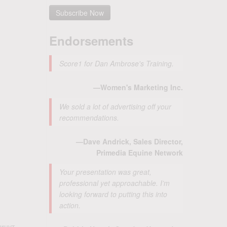
Endorsements
Score1 for Dan Ambrose's Training.
—Women's Marketing Inc.
We sold a lot of advertising off your
recommendations.
—Dave Andrick, Sales Director,
Primedia Equine Network
Your presentation was great,
professional yet approachable. I’m
looking forward to putting this into
action.
инут,