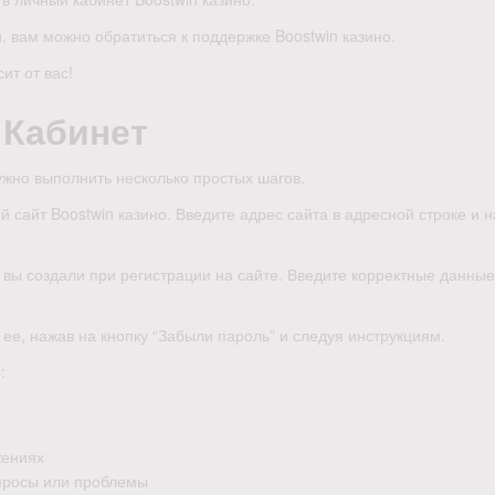
, вам можно обратиться к поддержке Boostwin казино.
ит от вас!
 Кабинет
ужно выполнить несколько простых шагов.
 сайт Boostwin казино. Введите адрес сайта в адресной строке и 
 вы создали при регистрации на сайте. Введите корректные данные
ь ее, нажав на кнопку “Забыли пароль” и следуя инструкциям.
:
жениях
опросы или проблемы