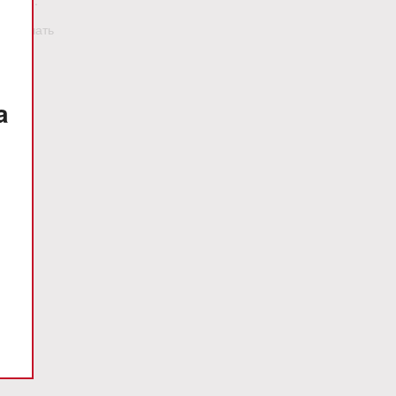
ераций.
 получать
a