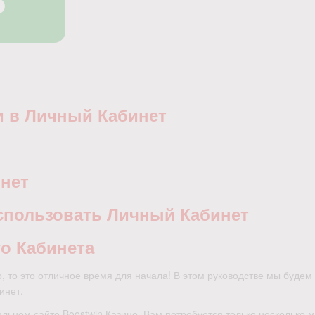
и в Личный Кабинет
инет
Использовать Личный Кабинет
о Кабинета
, то это отличное время для начала! В этом руководстве мы будем
инет.
льном сайте Boostwin Казино. Вам потребуется только несколько м