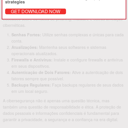
instalação de firewalls e antivírus, a implementação de
strategies
autenticação de dois fatores e a realização de backups regulares
GET DOWNLOAD NOW
de dados. Além disso, é fundamental que os usuários sejam
educados sobre os riscos de phishing, malware e outras ameaças
cibernéticas.
Senhas Fortes:
Utilize senhas complexas e únicas para cada
conta.
Atualizações:
Mantenha seus softwares e sistemas
operacionais atualizados.
Firewalls e Antivírus:
Instale e configure firewalls e antivírus
em seus dispositivos.
Autenticação de Dois Fatores:
Ative a autenticação de dois
fatores sempre que possível.
Backups Regulares:
Faça backups regulares de seus dados
em um local seguro.
A cibersegurança não é apenas uma questão técnica, mas
também uma questão de responsabilidade e ética. A proteção de
dados pessoais e informações confidenciais é fundamental para
garantir a privacidade, a segurança e a confiança na era digital.