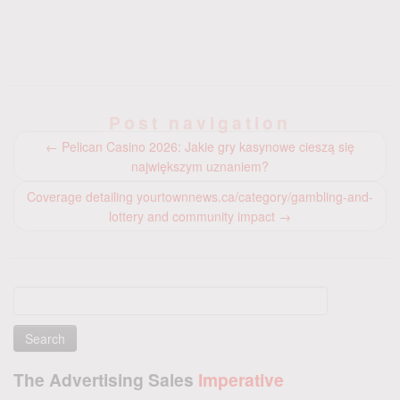
Post navigation
←
Pelican Casino 2026: Jakie gry kasynowe cieszą się
największym uznaniem?
Coverage detailing yourtownnews.ca/category/gambling-and-
lottery and community impact
→
Search
for:
The Advertising Sales
Imperative