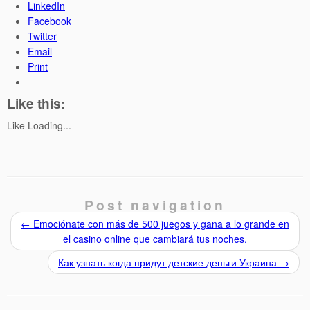
LinkedIn
Facebook
Twitter
Email
Print
Like this:
Like
Loading...
Post navigation
←
Emociónate con más de 500 juegos y gana a lo grande en
el casino online que cambiará tus noches.
Как узнать когда придут детские деньги Украина
→