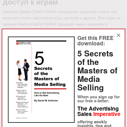
доступ к играм
Зеркало Gama Casino Online предлагает широкий спектр игр,
включая слоты, карточные игры, рулетку и другие. Все игры на
зеркале Gama Casino Online проходят через проверку и
лицензирование, что обеспечивает безопасность и честность
×
игры.
Get this FREE
download:
Преимущества использования зеркала
Gama Casino Online
5 Secrets
of the
Использование зеркала Gama Casino Online имеет несколько
преимуществ. Во-первых, это доступ к играм, не зависящим от
Masters of
местонахождения. Во-вторых, это возможность играть на
Media
официальном сайте, что обеспечивает безопасность и
Selling
честность игры. В-третьих, это возможность получать доступ к
дополнительным функциям и бонусам, которые не доступны на
When you sign up for
других сайтах.
our free e-letter:
В целом, зеркало Gama Casino Online – это идеальный выбор
The Advertising
для игроков, которые ищут доступ к играм, не зависящим от
Sales
Imperative
местонахождения. Используя зеркало Gama Casino Online, вы
offering weekly
можете играть в любое время и в любом месте, обеспечивая
insights, tips and