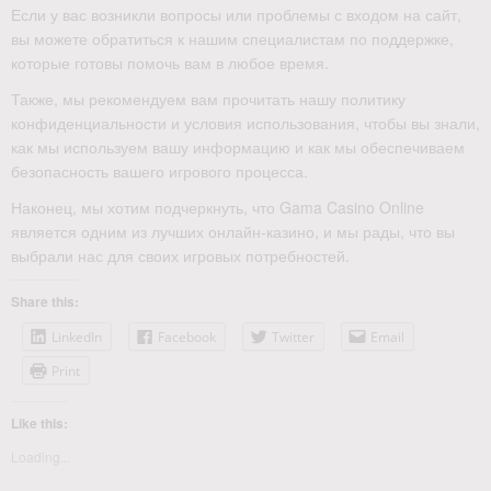
Если у вас возникли вопросы или проблемы с входом на сайт,
вы можете обратиться к нашим специалистам по поддержке,
которые готовы помочь вам в любое время.
Также, мы рекомендуем вам прочитать нашу политику
конфиденциальности и условия использования, чтобы вы знали,
как мы используем вашу информацию и как мы обеспечиваем
безопасность вашего игрового процесса.
Наконец, мы хотим подчеркнуть, что Gama Casino Online
является одним из лучших онлайн-казино, и мы рады, что вы
выбрали нас для своих игровых потребностей.
Share this:
LinkedIn
Facebook
Twitter
Email
Print
Like this:
Loading...