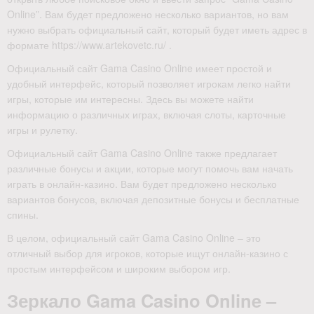
Online”. Вам будет предложено несколько вариантов, но вам
нужно выбрать официальный сайт, который будет иметь адрес в
формате https://www.artekovetc.ru/ .
Официальный сайт Gama Casino Online имеет простой и
удобный интерфейс, который позволяет игрокам легко найти
игры, которые им интересны. Здесь вы можете найти
информацию о различных играх, включая слоты, карточные
игры и рулетку.
Официальный сайт Gama Casino Online также предлагает
различные бонусы и акции, которые могут помочь вам начать
играть в онлайн-казино. Вам будет предложено несколько
вариантов бонусов, включая депозитные бонусы и бесплатные
спины.
В целом, официальный сайт Gama Casino Online – это
отличный выбор для игроков, которые ищут онлайн-казино с
простым интерфейсом и широким выбором игр.
Зеркало Gama Casino Online –