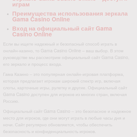
играм
Преимущества использования зеркала
Gama Casino Online
Вход на официальный сайт Gama
Casino Online
Если вы ищете надежный и безопасный способ играть в
онлайн-казино, то Gama Casino Online – ваш выбор. В этом
руководстве мы рассмотрим официальный сайт Gama Casino,
его зеркало и процесс входа.
Гама Казино – это популярная онлайн-игровая платформа,
которая предлагает игрокам широкий спектр игр, включая
слоты, карточные игры, рулетку и другие. Официальный сайт
Gama Casino доступен для игроков из многих стран, включая
Россию.
Официальный сайт Gama Casino – это безопасное и надежное
место для игроков, где они могут играть в любые часы дня и
ночи. Сайт регулярно обновляется, чтобы обеспечить
безопасность и конфиденциальность игроков.