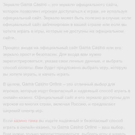
Зеркало Gama Casino – это зеркало официального сайта,
которое позволяет игрокам доступаться к играм, не используя
официальный сайт. Зеркало может быть полезно в случае, если
официальный сайт заблокирован в вашей стране или если вы
хотите играть в игры, которые не доступны на официальном
сайте.
Процесс входа на официальный сайт Gama Casino или его
зеркало прост и безопасен. Для входа вам нужно
зарегистрироваться, указав свои личные данные, и выбрать
способ оплаты. Вам будет предложено выбрать игру, которую
вы хотите играть, и начать играть.
В целом, Gama Casino Online – это отличный выбор для
игроков, которые ищут безопасный и надежный способ играть в
онлайн-казино. Официальный сайт и его зеркало доступны для
игроков из многих стран, включая Россию, и предлагают
широкий спектр игр.
Если
казино гама
вы ищете надежный и безопасный способ
играть в онлайн-казино, то Gama Casino Online – ваш выбор.
Вам нужно только зарегистрироваться, выбрать игру и начать