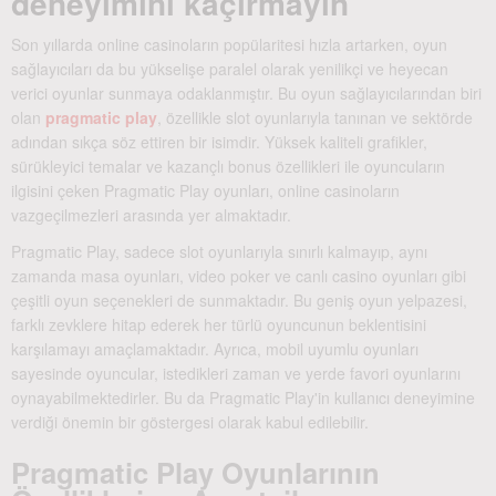
deneyimini kaçırmayın
Son yıllarda online casinoların popülaritesi hızla artarken, oyun
sağlayıcıları da bu yükselişe paralel olarak yenilikçi ve heyecan
verici oyunlar sunmaya odaklanmıştır. Bu oyun sağlayıcılarından biri
olan
pragmatic play
, özellikle slot oyunlarıyla tanınan ve sektörde
adından sıkça söz ettiren bir isimdir. Yüksek kaliteli grafikler,
sürükleyici temalar ve kazançlı bonus özellikleri ile oyuncuların
ilgisini çeken Pragmatic Play oyunları, online casinoların
vazgeçilmezleri arasında yer almaktadır.
Pragmatic Play, sadece slot oyunlarıyla sınırlı kalmayıp, aynı
zamanda masa oyunları, video poker ve canlı casino oyunları gibi
çeşitli oyun seçenekleri de sunmaktadır. Bu geniş oyun yelpazesi,
farklı zevklere hitap ederek her türlü oyuncunun beklentisini
karşılamayı amaçlamaktadır. Ayrıca, mobil uyumlu oyunları
sayesinde oyuncular, istedikleri zaman ve yerde favori oyunlarını
oynayabilmektedirler. Bu da Pragmatic Play'in kullanıcı deneyimine
verdiği önemin bir göstergesi olarak kabul edilebilir.
Pragmatic Play Oyunlarının