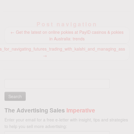
Post navigation
←
Get the latest on online pokies at PayID casinos & pokies
in Australia: trends
ies_for_navigating_futures_trading_with_kalshi_and_managing_ass
→
Search
for:
The Advertising Sales
Imperative
Enter your email for a free e-letter with insight, tips and strategies
to help you sell more advertising: