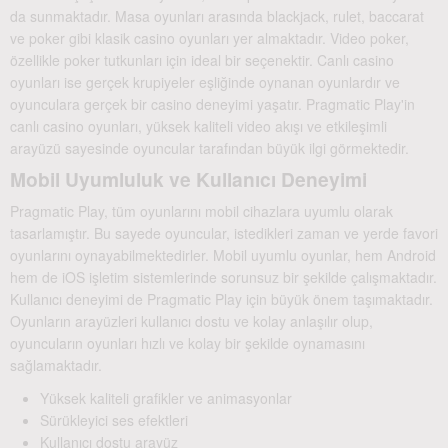
da sunmaktadır. Masa oyunları arasında blackjack, rulet, baccarat
ve poker gibi klasik casino oyunları yer almaktadır. Video poker,
özellikle poker tutkunları için ideal bir seçenektir. Canlı casino
oyunları ise gerçek krupiyeler eşliğinde oynanan oyunlardır ve
oyunculara gerçek bir casino deneyimi yaşatır. Pragmatic Play'in
canlı casino oyunları, yüksek kaliteli video akışı ve etkileşimli
arayüzü sayesinde oyuncular tarafından büyük ilgi görmektedir.
Mobil Uyumluluk ve Kullanıcı Deneyimi
Pragmatic Play, tüm oyunlarını mobil cihazlara uyumlu olarak
tasarlamıştır. Bu sayede oyuncular, istedikleri zaman ve yerde favori
oyunlarını oynayabilmektedirler. Mobil uyumlu oyunlar, hem Android
hem de iOS işletim sistemlerinde sorunsuz bir şekilde çalışmaktadır.
Kullanıcı deneyimi de Pragmatic Play için büyük önem taşımaktadır.
Oyunların arayüzleri kullanıcı dostu ve kolay anlaşılır olup,
oyuncuların oyunları hızlı ve kolay bir şekilde oynamasını
sağlamaktadır.
Yüksek kaliteli grafikler ve animasyonlar
Sürükleyici ses efektleri
Kullanıcı dostu arayüz