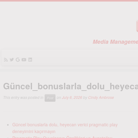
Media Management
Skip
to
Güncel_bonuslarla_dolu_heyeca
content
This entry was posted in
on
July 6, 2026
by
Cindy Ambrose
Post
Güncel bonuslarla dolu, heyecan verici pragmatic play
deneyimini kaçırmayın