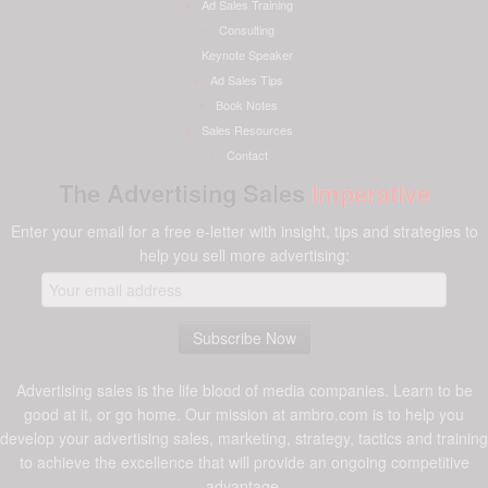
Ad Sales Training
Consulting
Keynote Speaker
Ad Sales Tips
Book Notes
Sales Resources
Contact
The Advertising Sales
Imperative
Enter your email for a free e-letter with insight, tips and strategies to
help you sell more advertising:
Advertising sales is the life blood of media companies. Learn to be
good at it, or go home. Our mission at ambro.com is to help you
develop your advertising sales, marketing, strategy, tactics and training
to achieve the excellence that will provide an ongoing competitive
advantage.