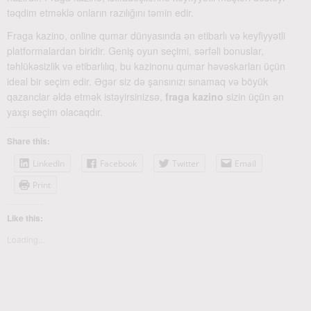
təqdim etməklə onların razılığını təmin edir.
Fraga kazino, online qumar dünyasında ən etibarlı və keyfiyyətli
platformalardan biridir. Geniş oyun seçimi, sərfəli bonuslar,
təhlükəsizlik və etibarlılıq, bu kazinonu qumar həvəskarları üçün
ideal bir seçim edir. Əgər siz də şansınızı sınamaq və böyük
qazanclar əldə etmək istəyirsinizsə,
fraga kazino
sizin üçün ən
yaxşı seçim olacaqdır.
Share this:
LinkedIn
Facebook
Twitter
Email
Print
Like this:
Loading...