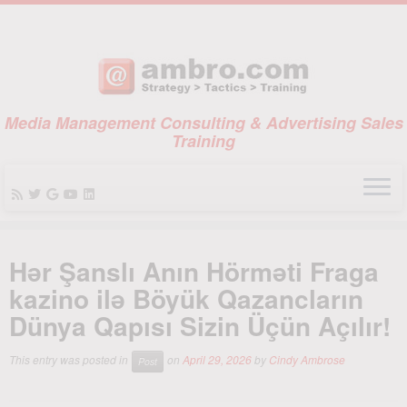
Media Management Consulting & Advertising Sales
Training
Skip
to
Hər Şanslı Anın Hörməti Fraga
content
kazino ilə Böyük Qazancların
Dünya Qapısı Sizin Üçün Açılır!
This entry was posted in
on
April 29, 2026
by
Cindy Ambrose
Post