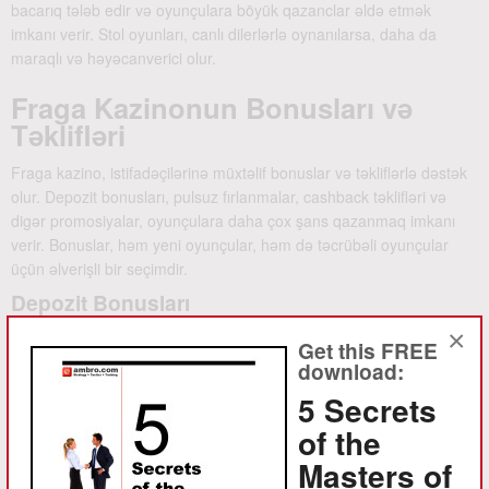
bacarıq tələb edir və oyunçulara böyük qazanclar əldə etmək
imkanı verir. Stol oyunları, canlı dilerlərlə oynanılarsa, daha da
maraqlı və həyəcanverici olur.
Fraga Kazinonun Bonusları və
Təklifləri
Fraga kazino, istifadəçilərinə müxtəlif bonuslar və təkliflərlə dəstək
olur. Depozit bonusları, pulsuz fırlanmalar, cashback təklifləri və
digər promosiyalar, oyunçulara daha çox şans qazanmaq imkanı
verir. Bonuslar, həm yeni oyunçular, həm də təcrübəli oyunçular
üçün əlverişli bir seçimdir.
Depozit Bonusları
×
Depozit bonusları, ən populyar bonus növlərindən biridir. Fraga
Get this FREE
kazino, yeni oyunçulara ilk depozitlərinə görə bonus təqdim edir. Bu
download:
bonus, oyunçuların hesablarına əlavə pul qoyulması ilə təmin edilir
5 Secrets
və onlara daha çox oyun oynamaq imkanı verir. Depozit bonusları,
of the
müxtəlif şərtlərə malik ola bilər, buna görə də bonusu qəbul
etməzdən əvvəl şərtləri diqqətlə oxumaq vacibdir.
Masters of