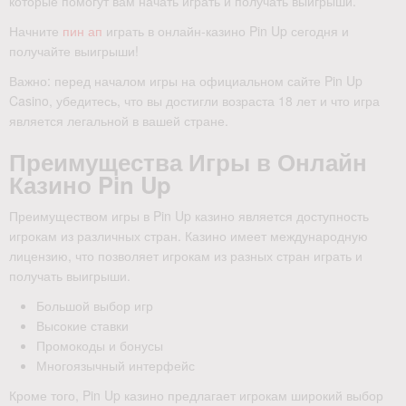
которые помогут вам начать играть и получать выигрыши.
Начните
пин ап
играть в онлайн-казино Pin Up сегодня и
получайте выигрыши!
Важно: перед началом игры на официальном сайте Pin Up
Casino, убедитесь, что вы достигли возраста 18 лет и что игра
является легальной в вашей стране.
Преимущества Игры в Онлайн
Казино Pin Up
Преимуществом игры в Pin Up казино является доступность
игрокам из различных стран. Казино имеет международную
лицензию, что позволяет игрокам из разных стран играть и
получать выигрыши.
Большой выбор игр
Высокие ставки
Промокоды и бонусы
Многоязычный интерфейс
Кроме того, Pin Up казино предлагает игрокам широкий выбор