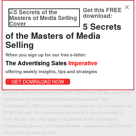
рулетке, покеру и другим играм. Вы можете выбрать игру,
×
которая вам нравится, и начать играть.
Get this FREE
download:
Важно! Вам нужно помнить, что играть в Pin Up Казино – это
5 Secrets
только для лиц, достигших 18 лет. Если вы не достигли 18 лет,
вам не рекомендуется играть в Pin Up Казино.
of the Masters of Media
Наконец, если у вас возникнут вопросы или проблемы, вы
Selling
можете обратиться к поддержке Pin Up Казино. Они готовы
помочь вам в любое время, чтобы обеспечить вам лучший
When you sign up for our free e-letter:
игровой опыт.
The Advertising Sales
Imperative
offering weekly insights, tips and strategies
Бонусы и Акции для Новых
Игроков в Pin Up Казино
GET DOWNLOAD NOW
Если вы только начали играть в Pin Up Казино, то вам доступны
некоторые из лучших бонусов и акций на рынке. Вам
предлагается 125% бонус на первый депозит, что составляет до
50 000 рублей. Это идеальное начало для вашего игрового
пути. Кроме того, вам будет предложен бонус на каждый
следующий депозит, что позволит вам наращивать свой банкroll
и получать больше из игры.