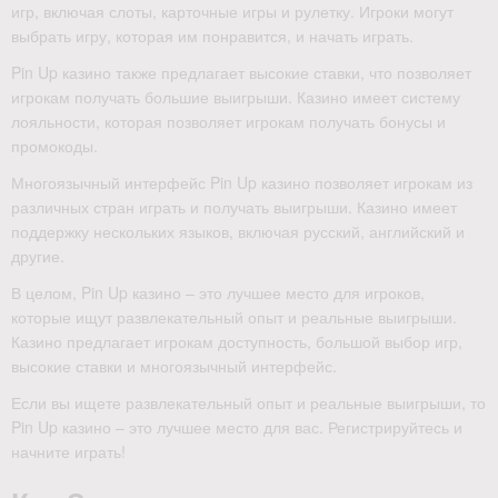
игр, включая слоты, карточные игры и рулетку. Игроки могут
выбрать игру, которая им понравится, и начать играть.
Pin Up казино также предлагает высокие ставки, что позволяет
игрокам получать большие выигрыши. Казино имеет систему
лояльности, которая позволяет игрокам получать бонусы и
промокоды.
Многоязычный интерфейс Pin Up казино позволяет игрокам из
различных стран играть и получать выигрыши. Казино имеет
поддержку нескольких языков, включая русский, английский и
другие.
В целом, Pin Up казино – это лучшее место для игроков,
которые ищут развлекательный опыт и реальные выигрыши.
Казино предлагает игрокам доступность, большой выбор игр,
высокие ставки и многоязычный интерфейс.
Если вы ищете развлекательный опыт и реальные выигрыши, то
Pin Up казино – это лучшее место для вас. Регистрируйтесь и
начните играть!