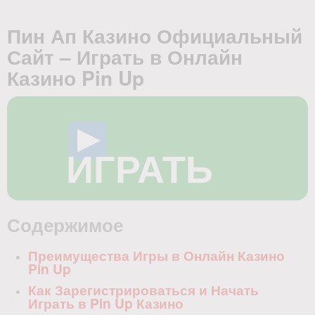
Пин Ап Казино Официальный
Сайт – Играть в Онлайн
Казино Pin Up
ИГРАТЬ
Содержимое
Преимущества Игры в Онлайн Казино
Pin Up
Как Зарегистрироваться и Начать
Играть в Pin Up Казино