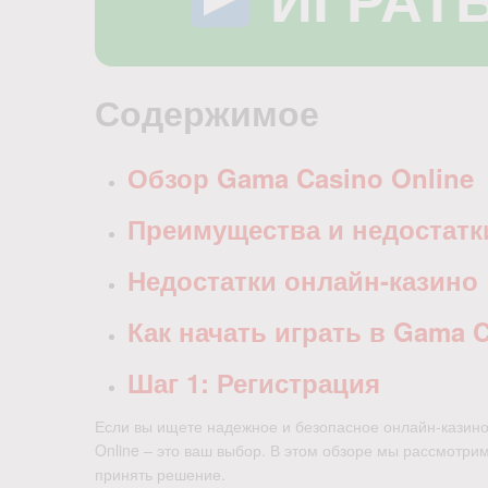
Содержимое
Обзор Gama Casino Online
Преимущества и недостатк
Недостатки онлайн-казино
Как начать играть в Gama C
Шаг 1: Регистрация
Если вы ищете надежное и безопасное онлайн-казино,
Online – это ваш выбор. В этом обзоре мы рассмотри
принять решение.