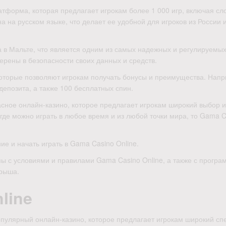
тформа, которая предлагает игрокам более 1 000 игр, включая сл
а на русском языке, что делает ее удобной для игроков из России 
а в Мальте, что является одним из самых надежных и регулируемы
верены в безопасности своих данных и средств.
которые позволяют игрокам получать бонусы и преимущества. Напр
депозита, а также 100 бесплатных спин.
асное онлайн-казино, которое предлагает игрокам широкий выбор и
где можно играть в любое время и из любой точки мира, то Gama C
е и начать играть в Gama Casino Online.
мы с условиями и правилами Gama Casino Online, а также с програ
грыша.
line
пулярный онлайн-казино, которое предлагает игрокам широкий спе