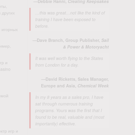
—Debbie Hanni,
Creating Keepsakes
оты,
и других
…this was great…not like the kind of
training I have been exposed to
before.
х игорных
—Dave Branch, Group Publisher,
Sail
имер,
& Power & Motoryacht
It was well worth flying to the States
гр и
from London for a day.
asino
—David Ricketts, Sales Manager,
Europe and Asia,
Chemical Week
ммой
In my 8 years as a sales pro, I have
sat through numerous training
programs. Yours was the first that I
found to be real, valuable and (most
importantly) effective.
ктр игр и