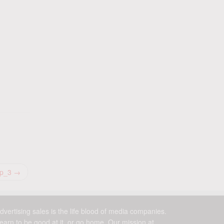
ipp_3
→
dvertising sales is the life blood of media companies.
earn to be good at it, or go home. Our mission at