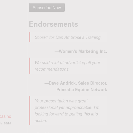
Endorsements
Score1 for Dan Ambrose's Training.
—Women's Marketing Inc.
We sold a lot of advertising off your
recommendations.
—Dave Andrick, Sales Director,
Primedia Equine Network
Your presentation was great,
professional yet approachable. I’m
looking forward to putting this into
casino
action.
чь вам