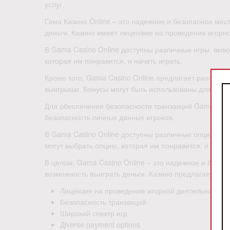
услуг.
Гама Казино Online – это надежное и безопасное мес
деньги. Казино имеет лицензию на проведение игорно
В Gama Casino Online доступны различные игры, включ
которая им понравится, и начать играть.
Кроме того, Gama Casino Online предлагает различные
выигрыши. Бонусы могут быть использованы для игры 
Для обеспечения безопасности транзакций Gama Casi
безопасность личных данных игроков.
В Gama Casino Online доступны различные опции для 
могут выбрать опцию, которая им понравится, и начат
В целом, Gama Casino Online – это надежное и безоп
возможность выиграть деньги. Казино предлагает широ
Лицензия на проведение игорной деятельности
Безопасность транзакций
Широкий спектр игр
Дiverse payment options