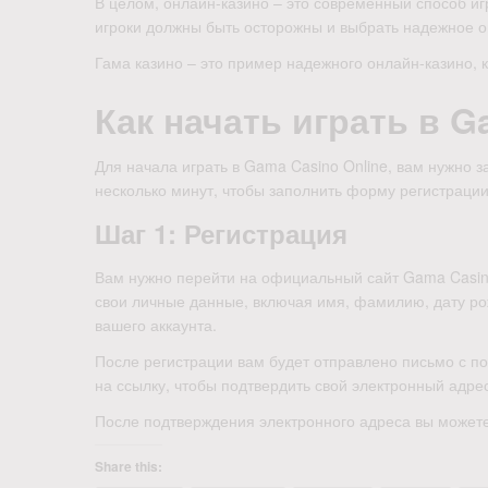
В целом, онлайн-казино – это современный способ иг
игроки должны быть осторожны и выбрать надежное о
Гама казино – это пример надежного онлайн-казино, 
Как начать играть в G
Для начала играть в Gama Casino Online, вам нужно 
несколько минут, чтобы заполнить форму регистрации
Шаг 1: Регистрация
Вам нужно перейти на официальный сайт Gama Casino 
свои личные данные, включая имя, фамилию, дату ро
вашего аккаунта.
После регистрации вам будет отправлено письмо с по
на ссылку, чтобы подтвердить свой электронный адрес
После подтверждения электронного адреса вы можете 
Share this: