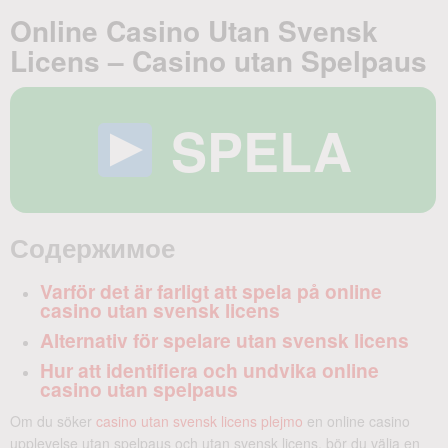
Online Casino Utan Svensk
Licens – Casino utan Spelpaus
SPELA
Содержимое
Varför det är farligt att spela på online
casino utan svensk licens
Alternativ för spelare utan svensk licens
Hur att identifiera och undvika online
casino utan spelpaus
Om du söker
casino utan svensk licens plejmo
en online casino
upplevelse utan spelpaus och utan svensk licens, bör du välja en