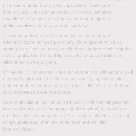
plats som erbjuder trustly betalningssystem. Trustly är ett
betalningsalternativ som säkerställer en snabb och säker
transaktion, vilket gör att du kan fokusera på att njuta av
spelupplevelsen utan oro för betalningsfrågor.
Vi rekommenderar att du väljer en casinon som har god
rekommendation och god granskning. Detta garanterar att du
spelar på en plats som uppfyller säkerhetsstandarder och erbjuder
en bra upplevelse. Det är viktigt att du kollar på spelregler och
villkor innan du börjar spela.
Online casino utan svensk licens kan vara en bra valfrihet om du vill
utmana dig själv och letar efter en mer ovanlig upplevelse. Men
tänk på att du måste följa lagar och regler i ditt land, och att du bör
vara medveten om eventuella risker.
Genom att välja en casinon som erbjuder trustly betalningssystem,
kan du säkerställa att dina pengar är säkra och att du kan fånga
upp alla vinstar du möter. Detta gör att du kan fokusera på att njuta
av spelupplevelsen utan oro för tekniska problem eller
betalningsfrågor.