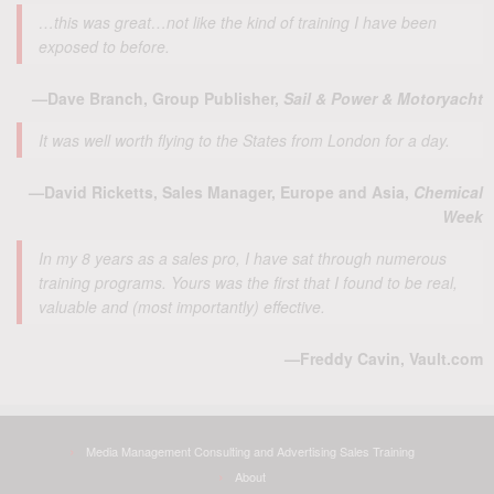
…this was great…not like the kind of training I have been
exposed to before.
—Dave Branch, Group Publisher,
Sail & Power & Motoryacht
It was well worth flying to the States from London for a day.
—David Ricketts, Sales Manager, Europe and Asia,
Chemical
Week
In my 8 years as a sales pro, I have sat through numerous
training programs. Yours was the first that I found to be real,
valuable and (most importantly) effective.
—Freddy Cavin, Vault.com
Media Management Consulting and Advertising Sales Training
About