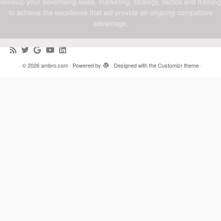
develop your advertising sales, marketing, strategy, tactics and training
to achieve the excellence that will provide an ongoing competitive
advantage.
·
© 2026
ambro.com
·
Powered by
·
Designed with the
Customizr theme
·