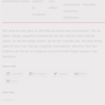
kontaktinformation
casinon
och
respekterar
hemsida
är
villkor
spelarens
oreglerat.
rättigheter.
Det sista du kan göra är att kolla på spelarnas recensioner. Om du
hittar många negativa recensioner om ett casinon utan svensk
licens, är det ett tydligt tecken att du bör undvika det. Använd aldrig
casinon som har många negativa recensioner, eftersom det kan
indikera att det är ett oreglerat och potentiellt farligt casinon utan
spelpaus.
Share this:
LinkedIn
Facebook
Twitter
Email
Print
Like this:
Loading...