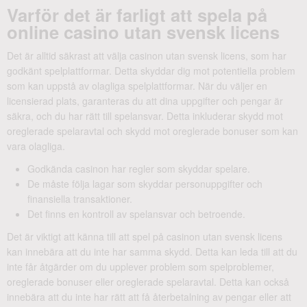
Varför det är farligt att spela på
online casino utan svensk licens
Det är alltid säkrast att välja casinon utan svensk licens, som har
godkänt spelplattformar. Detta skyddar dig mot potentiella problem
som kan uppstå av olagliga spelplattformar. När du väljer en
licensierad plats, garanteras du att dina uppgifter och pengar är
säkra, och du har rätt till spelansvar. Detta inkluderar skydd mot
oreglerade spelaravtal och skydd mot oreglerade bonuser som kan
vara olagliga.
Godkända casinon har regler som skyddar spelare.
De måste följa lagar som skyddar personuppgifter och
finansiella transaktioner.
Det finns en kontroll av spelansvar och betroende.
Det är viktigt att känna till att spel på casinon utan svensk licens
kan innebära att du inte har samma skydd. Detta kan leda till att du
inte får åtgärder om du upplever problem som spelproblemer,
oreglerade bonuser eller oreglerade spelaravtal. Detta kan också
innebära att du inte har rätt att få återbetalning av pengar eller att