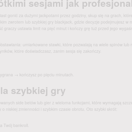
ótkimi sesjami jak profesjonal
iast gonić za dużymi jackpotami przez godziny, skup się na grach, któr
okim zwrotem lub szybkiej gry blackjack, gdzie decyzje podejmujesz w m
 graczy ustawia limit na pięć minut i kończy grę tuż przed jego wygaś
obstawiania: umiarkowane stawki, które pozwalają na wiele spinów lub 
ników, które doświadczasz, zanim sesja się zakończy.
ygrana → kończysz po pięciu minutach.
la szybkiej gry
wanych side betów lub gier z wieloma funkcjami, które wymagają szcz
 o niskiej zmienności i szybkim czasie obrotu. Oto szybki skrót:
a Twój bankroll.