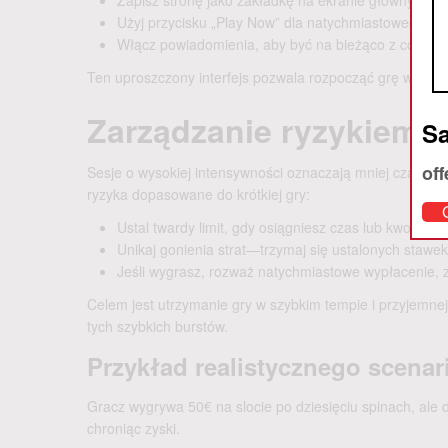
Zapisz stronę jako zakładkę na ekranie głównym.
Użyj przycisku „Play Now” dla natychmiastowego wej
Włącz powiadomienia, aby być na bieżąco z codzie
Ten uproszczony interfejs pozwala rozpocząć grę w kilka
Zarządzanie ryzykiem, 
Sa
off
Sesje o wysokiej intensywności oznaczają mniej czasu na 
ryzyka dopasowane do krótkiej gry:
Ustal twardy limit, gdy osiągniesz czas lub kwotę sesj
Unikaj gonienia strat—trzymaj się ustalonych stawek
Jeśli wygrasz, rozważ natychmiastowe wypłacenie, 
Celem jest utrzymanie gry w szybkim tempie i przyjemn
tych szybkich burstów.
Przykład realistycznego scenar
Gracz wygrywa 50€ na slocie po dziesięciu spinach, ale
chroniąc zyski.