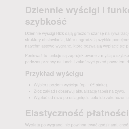
Dziennie wyścigi i fun
szybkość
Dziennie wyścigi Rizk dają graczom szansę na rywalizacj
struktury obstawiania, które nagradzają szybkie podejmow
natychmiastowe wygrane, które pozwalają wypłacić się p
Ponieważ te funkcje są zaprojektowane z myślą o szybkoś
podczas przerwy na lunch i zakończyć przed powrotem d
Przykład wyścigu
Wybierz poziom wyścigu (np. 10€ stake).
Złóż zakład i obserwuj aktualizację tabeli na żywo.
Wypłać od razu po osiągnięciu celu lub zakończeniu
Elastyczność płatności
Wypłata po wygranej nie powinna trwać godzinami, choć mo