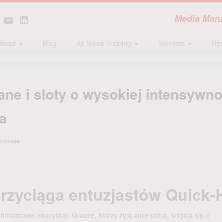
Media Mana
About
Blog
Ad Sales Training
Services
Re
ane i sloty o wysokiej intensywno
a
Ambrose
rzyciąga entuzjastów Quick‑H
iastowej ekscytacji. Gracze, którzy żyją adrenaliną, ścigają się o