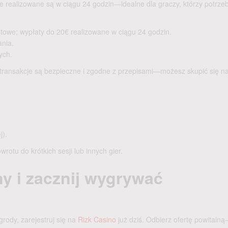
tóre realizowane są w ciągu 24 godzin—idealne dla graczy, którzy potrze
owe; wypłaty do 20€ realizowane w ciągu 24 godzin.
nia.
ych.
 transakcje są bezpieczne i zgodne z przepisami—możesz skupić się na
j).
tu do krótkich sesji lub innych gier.
y i zacznij wygrywać
grody, zarejestruj się na
Rizk Casino
już dziś. Odbierz ofertę powital