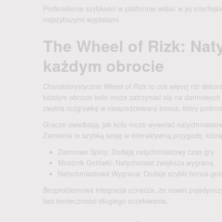
Podkreślenie szybkości w platformie widać w jej interfejs
najszybszymi wypłatami.
The Wheel of Rizk: Nat
każdym obrocie
Charakterystyczne Wheel of Rizk to coś więcej niż deko
każdym obrocie koło może zatrzymać się na darmowych 
zwykłą rozgrywkę w niespodziewany bonus, który podnos
Gracze uwielbiają, jak koło może wywołać natychmiasto
Zamienia to szybką sesję w interaktywną przygodę, która 
Darmowe Spiny: Dodają natychmiastowy czas gry.
Mnożnik Gotówki: Natychmiast zwiększa wygraną.
Natychmiastowa Wygrana: Dodaje szybki bonus go
Bezproblemowa integracja oznacza, że nawet pojedynczy
bez konieczności długiego oczekiwania.