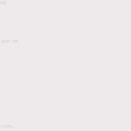
bują
 grze, nie
ną—100%