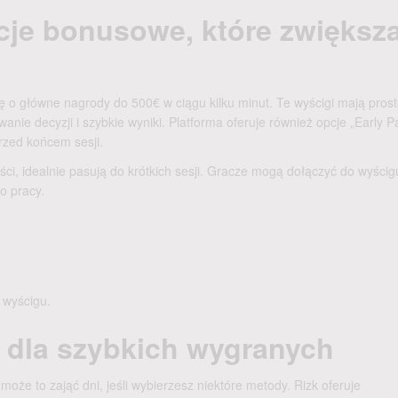
kcje bonusowe, które zwiększ
ę o główne nagrody do 500€ w ciągu kilku minut. Te wyścigi mają pros
anie decyzji i szybkie wyniki. Platforma oferuje również opcje „Early 
rzed końcem sesji.
ci, idealnie pasują do krótkich sesji. Gracze mogą dołączyć do wyścig
o pracy.
 wyścigu.
 dla szybkich wygranych
że to zająć dni, jeśli wybierzesz niektóre metody. Rizk oferuje