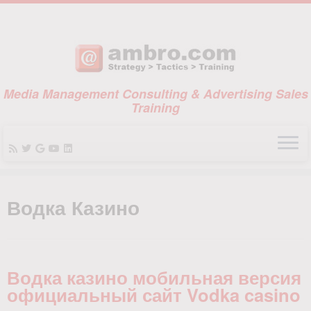
Media Management Consulting & Advertising Sales
Training
Skip
to
Водка Казино
content
Водка казино мобильная версия
официальный сайт Vodka casino