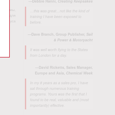
—Debbie Hanni,
Creating Keepsakes
рограммы,
…this was great…not like the kind of
ости для
training I have been exposed to
о бонуса
before.
—Dave Branch, Group Publisher,
Sail
& Power & Motoryacht
It was well worth flying to the States
from London for a day.
—David Ricketts, Sales Manager,
Europe and Asia,
Chemical Week
In my 8 years as a sales pro, I have
sat through numerous training
programs. Yours was the first that I
found to be real, valuable and (most
importantly) effective.