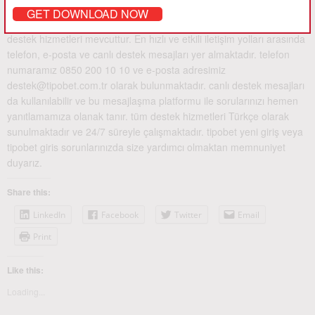
GET DOWNLOAD NOW
tipobet
tipobet guncel
canlı casino için yardımcı olabileceğimiz çeşitli
destek hizmetleri mevcuttur. En hızlı ve etkili iletişim yolları arasında
telefon, e-posta ve canlı destek mesajları yer almaktadır. telefon
numaramız 0850 200 10 10 ve e-posta adresimiz
destek@tipobet.com.tr olarak bulunmaktadır. canlı destek mesajları
da kullanılabilir ve bu mesajlaşma platformu ile sorularınızı hemen
yanıtlamamıza olanak tanır. tüm destek hizmetleri Türkçe olarak
sunulmaktadır ve 24/7 süreyle çalışmaktadır. tipobet yeni giriş veya
tipobet giris sorunlarınızda size yardımcı olmaktan memnuniyet
duyarız.
Share this:
LinkedIn
Facebook
Twitter
Email
Print
Like this:
Loading...