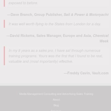
exposed to before.
—Dave Branch, Group Publisher,
Sail & Power & Motoryacht
It was well worth flying to the States from London for a day.
—David Ricketts, Sales Manager, Europe and Asia,
Chemical
Week
In my 8 years as a sales pro, I have sat through numerous
training programs. Yours was the first that I found to be real,
valuable and (most importantly) effective.
—Freddy Cavin, Vault.com
Media Management Consulting and Advertising Sales Training
About
Blog
Services