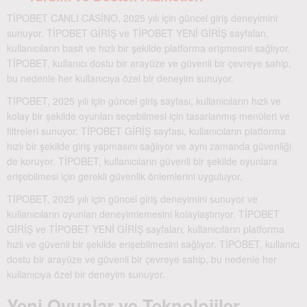
TİPOBET CANLI CASİNO, 2025 yılı için güncel giriş deneyimini
sunuyor. TİPOBET GİRİŞ ve TİPOBET YENİ GİRİŞ sayfaları,
kullanıcıların basit ve hızlı bir şekilde platforma erişmesini sağlıyor.
TİPOBET, kullanıcı dostu bir arayüze ve güvenli bir çevreye sahip,
bu nedenle her kullanıcıya özel bir deneyim sunuyor.
TİPOBET, 2025 yılı için güncel giriş sayfası, kullanıcıların hızlı ve
kolay bir şekilde oyunları seçebilmesi için tasarlanmış menüleri ve
filtreleri sunuyor. TİPOBET GİRİŞ sayfası, kullanıcıların platforma
hızlı bir şekilde giriş yapmasını sağlıyor ve aynı zamanda güvenliği
de koruyor. TİPOBET, kullanıcıların güvenli bir şekilde oyunlara
erişebilmesi için gerekli güvenlik önlemlerini uyguluyor.
TİPOBET, 2025 yılı için güncel giriş deneyimini sunuyor ve
kullanıcıların oyunları deneyimlemesini kolaylaştırıyor. TİPOBET
GİRİŞ ve TİPOBET YENİ GİRİŞ sayfaları, kullanıcıların platforma
hızlı ve güvenli bir şekilde erişebilmesini sağlıyor. TİPOBET, kullanıcı
dostu bir arayüze ve güvenli bir çevreye sahip, bu nedenle her
kullanıcıya özel bir deneyim sunuyor.
Yeni Oyunlar ve Teknolojiler