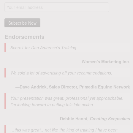
Endorsements
Score1 for Dan Ambrose's Training.
—Women's Marketing Inc.
We sold a lot of advertising off your recommendations.
—Dave Andrick, Sales Director, Primedia Equine Network
Your presentation was great, professional yet approachable.
I’m looking forward to putting this into action.
—Debbie Hanni,
Creating Keepsakes
…this was great…not like the kind of training I have been