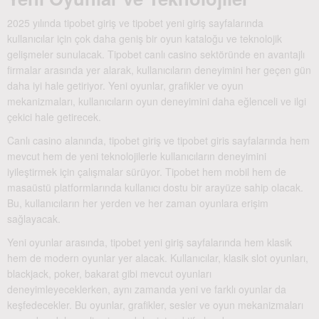
2025 yılında tipobet giriş ve tipobet yeni giriş sayfalarında
kullanıcılar için çok daha geniş bir oyun kataloğu ve teknolojik
gelişmeler sunulacak. Tipobet canlı casino sektöründe en avantajlı
firmalar arasında yer alarak, kullanıcıların deneyimini her geçen gün
daha iyi hale getiriyor. Yeni oyunlar, grafikler ve oyun
mekanizmaları, kullanıcıların oyun deneyimini daha eğlenceli ve ilgi
çekici hale getirecek.
Canlı casino alanında, tipobet giriş ve tipobet giris sayfalarında hem
mevcut hem de yeni teknolojilerle kullanıcıların deneyimini
iyileştirmek için çalışmalar sürüyor. Tipobet hem mobil hem de
masaüstü platformlarında kullanıcı dostu bir arayüze sahip olacak.
Bu, kullanıcıların her yerden ve her zaman oyunlara erişim
sağlayacak.
Yeni oyunlar arasında, tipobet yeni giriş sayfalarında hem klasik
hem de modern oyunlar yer alacak. Kullanıcılar, klasik slot oyunları,
blackjack, poker, bakarat gibi mevcut oyunları
deneyimleyeceklerken, aynı zamanda yeni ve farklı oyunlar da
keşfedecekler. Bu oyunlar, grafikler, sesler ve oyun mekanizmaları