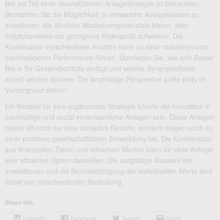
Bet als Teil einer diversifizierten Anlagestrategie zu betrachten.
Betrachten Sie die Möglichkeit, in verwandte Anlageklassen zu
investieren, die ähnliche Wachstumspotenziale bieten, aber
möglicherweise ein geringeres Risikoprofil aufweisen. Die
Kombination verschiedener Ansätze kann zu einer stabileren und
nachhaltigeren Performance führen. Überlegen Sie, wie sich Baxter
Bet in Ihr Gesamtportfolio einfügt und welche Synergieeffekte
erzielt werden können. Die langfristige Perspektive sollte stets im
Vordergrund stehen.
Ein Beispiel für eine ergänzende Strategie könnte die Investition in
nachhaltige und sozial verantwortliche Anlagen sein. Diese Anlagen
bieten oft nicht nur eine attraktive Rendite, sondern tragen auch zu
einer positiven gesellschaftlichen Entwicklung bei. Die Kombination
aus finanziellen Zielen und ethischen Werten kann für viele Anleger
eine attraktive Option darstellen. Die sorgfältige Auswahl der
Investitionen und die Berücksichtigung der individuellen Werte sind
dabei von entscheidender Bedeutung.
Share this:
LinkedIn
Facebook
Twitter
Email