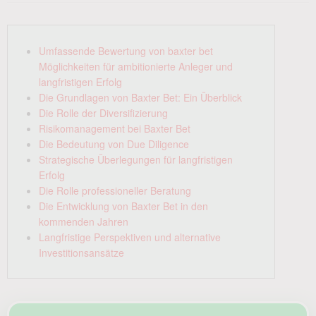
Umfassende Bewertung von baxter bet
Möglichkeiten für ambitionierte Anleger und
langfristigen Erfolg
Die Grundlagen von Baxter Bet: Ein Überblick
Die Rolle der Diversifizierung
Risikomanagement bei Baxter Bet
Die Bedeutung von Due Diligence
Strategische Überlegungen für langfristigen
Erfolg
Die Rolle professioneller Beratung
Die Entwicklung von Baxter Bet in den
kommenden Jahren
Langfristige Perspektiven und alternative
Investitionsansätze