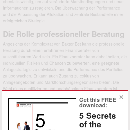
ebenfalls wichtig, um auf veränderte Marktbedingungen und neue
Informationen zu reagieren. Die Überwachung der Performance
und die Anpassung der Allokation sind zentrale Bestandteile einer
erfolgreichen Strategie.
Die Rolle professioneller Beratung
Angesichts der Komplexität von Baxter Bet kann die professionelle
Beratung durch einen erfahrenen Finanzberater von
unschätzbarem Wert sein. Ein Finanzberater kann dabei helfen, die
individuellen Risiken und Chancen zu bewerten, eine geeignete
Anlagestrategie zu entwickeln und die Performance des Portfolios
zu überwachen. Er kann auch Zugang zu exklusiven
Anlageangeboten und Marktforschungsergebnissen bieten. Die
Wahl eines qualifizierten und unabhängigen Finanzberaters ist
jedoch entscheidend. Achten Sie auf die Qualifikation, die
×
Get this FREE
Erfahrung und die Reputation des Beraters, bevor Sie sich für eine
download:
Zusammenarbeit entscheiden. Eine transparente Kostenstruktur
5 Secrets
und eine klare Kommunikation sind weitere wichtige Kriterien.
of the
Analyse der individuellen Risikobereitschaft