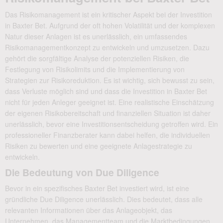
Das Risikomanagement ist ein kritischer Aspekt bei der Investition
in Baxter Bet. Aufgrund der oft hohen Volatilität und der komplexen
Natur dieser Anlagen ist es unerlässlich, ein umfassendes
Risikomanagementkonzept zu entwickeln und umzusetzen. Dazu
gehört die sorgfältige Analyse der potenziellen Risiken, die
Festlegung von Risikolimits und die Implementierung von
Strategien zur Risikoreduktion. Es ist wichtig, sich bewusst zu sein,
dass Verluste möglich sind und dass die Investition in Baxter Bet
nicht für jeden Anleger geeignet ist. Eine realistische Einschätzung
der eigenen Risikobereitschaft und finanziellen Situation ist daher
unerlässlich, bevor eine Investitionsentscheidung getroffen wird. Ein
professioneller Finanzberater kann dabei helfen, die individuellen
Risiken zu bewerten und eine geeignete Anlagestrategie zu
entwickeln.
Die Bedeutung von Due Diligence
Bevor in ein spezifisches Baxter Bet investiert wird, ist eine
gründliche Due Diligence unerlässlich. Dies bedeutet, dass alle
relevanten Informationen über das Anlageobjekt, das
Unternehmen, das Managementteam und die Marktbedingungen