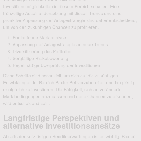
Investitionsmöglichkeiten in diesem Bereich schaffen. Eine
frühzeitige Auseinandersetzung mit diesen Trends und eine
proaktive Anpassung der Anlagestrategie sind daher entscheidend,
um von den zukünftigen Chancen zu profitieren.
Fortlaufende Marktanalyse
Anpassung der Anlagestrategie an neue Trends
Diversifizierung des Portfolios
Sorgfältige Risikobewertung
Regelmäßige Überprüfung der Investitionen
Diese Schritte sind essenziell, um sich auf die zukünftigen
Entwicklungen im Bereich Baxter Bet vorzubereiten und langfristig
erfolgreich zu investieren. Die Fähigkeit, sich an veränderte
Marktbedingungen anzupassen und neue Chancen zu erkennen,
wird entscheidend sein.
Langfristige Perspektiven und
alternative Investitionsansätze
Abseits der kurzfristigen Renditeerwartungen ist es wichtig, Baxter