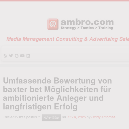
Media Management Consulting & Advertising Sale
Skip
to
Umfassende Bewertung von
content
baxter bet Möglichkeiten für
ambitionierte Anleger und
langfristigen Erfolg
This entry was posted in
on
July 8, 2026
by
Cindy Ambrose
Advertising