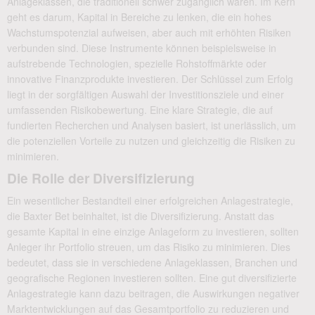
Anlageklassen, die traditionell schwer zugänglich waren. Im Kern
geht es darum, Kapital in Bereiche zu lenken, die ein hohes
Wachstumspotenzial aufweisen, aber auch mit erhöhten Risiken
verbunden sind. Diese Instrumente können beispielsweise in
aufstrebende Technologien, spezielle Rohstoffmärkte oder
innovative Finanzprodukte investieren. Der Schlüssel zum Erfolg
liegt in der sorgfältigen Auswahl der Investitionsziele und einer
umfassenden Risikobewertung. Eine klare Strategie, die auf
fundierten Recherchen und Analysen basiert, ist unerlässlich, um
die potenziellen Vorteile zu nutzen und gleichzeitig die Risiken zu
minimieren.
Die Rolle der Diversifizierung
Ein wesentlicher Bestandteil einer erfolgreichen Anlagestrategie,
die Baxter Bet beinhaltet, ist die Diversifizierung. Anstatt das
gesamte Kapital in eine einzige Anlageform zu investieren, sollten
Anleger ihr Portfolio streuen, um das Risiko zu minimieren. Dies
bedeutet, dass sie in verschiedene Anlageklassen, Branchen und
geografische Regionen investieren sollten. Eine gut diversifizierte
Anlagestrategie kann dazu beitragen, die Auswirkungen negativer
Marktentwicklungen auf das Gesamtportfolio zu reduzieren und