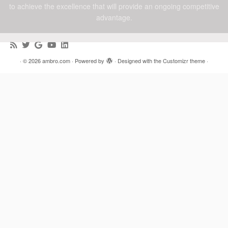
to achieve the excellence that will provide an ongoing competitive
advantage.
·
© 2026
ambro.com
·
Powered by
·
Designed with the
Customizr theme
·