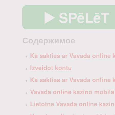
▶️ SPēLēT
Содержимое
Kā sākties ar Vavada online 
Izveidot kontu
Kā sākties ar Vavada online 
Vavada online kazino mobilā 
Lietotne Vavada online kazin