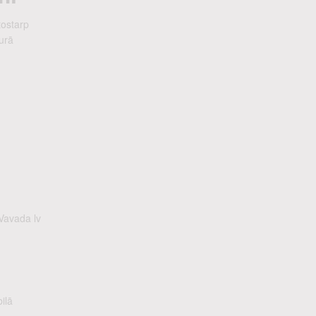
tostarp
kurā
Vavada lv
ilā