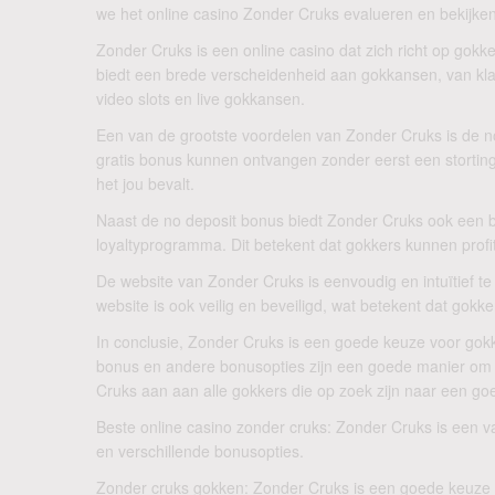
we het online casino Zonder Cruks evalueren en bekijken
Zonder Cruks is een online casino dat zich richt op gokk
biedt een brede verscheidenheid aan gokkansen, van kla
video slots en live gokkansen.
Een van de grootste voordelen van Zonder Cruks is de no
gratis bonus kunnen ontvangen zonder eerst een storting
het jou bevalt.
Naast de no deposit bonus biedt Zonder Cruks ook een
loyaltyprogramma. Dit betekent dat gokkers kunnen prof
De website van Zonder Cruks is eenvoudig en intuïtief 
website is ook veilig en beveiligd, wat betekent dat gok
In conclusie, Zonder Cruks is een goede keuze voor gokke
bonus en andere bonusopties zijn een goede manier om h
Cruks aan aan alle gokkers die op zoek zijn naar een go
Beste online casino zonder cruks: Zonder Cruks is een 
en verschillende bonusopties.
Zonder cruks gokken: Zonder Cruks is een goede keuze v