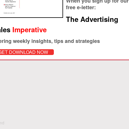
When you sign up for our
verschillende soorten spellen die je leuk vindt.
free e-letter:
o bonus te spelen. Dit betekent dat je geen geld hoeft te storten om t
avoriete spellen.
The Advertising
g te nemen. Een van de grootste nadelen is de beperkte keuze aan
les
Imperative
gsmethoden kunt gebruiken die je gewend bent.
ering weekly insights, tips and strategies
schikbaar is in jouw land. Dit betekent dat je niet kunt spelen als de w
GET DOWNLOAD NOW
and