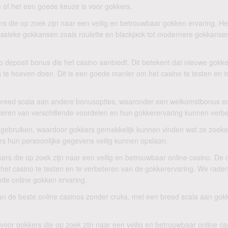
 of het een goede keuze is voor gokkers.
ers die op zoek zijn naar een veilig en betrouwbaar gokken ervaring. He
ssieke gokkansen zoals roulette en blackjack tot modernere gokkanse
 deposit bonus die het casino aanbiedt. Dit betekent dat nieuwe gokk
 te hoeven doen. Dit is een goede manier om het casino te testen en te
 breed scala aan andere bonusopties, waaronder een welkomstbonus e
iteren van verschillende voordelen en hun gokkerervaring kunnen verbe
te gebruiken, waardoor gokkers gemakkelijk kunnen vinden wat ze zoek
kers hun persoonlijke gegevens veilig kunnen opslaan.
rs die op zoek zijn naar een veilig en betrouwbaar online casino. De 
et casino te testen en te verbeteren van de gokkerervaring. We rade
ede online gokken ervaring.
van de beste online casinos zonder cruks, met een breed scala aan go
oor gokkers die op zoek zijn naar een veilig en betrouwbaar online c