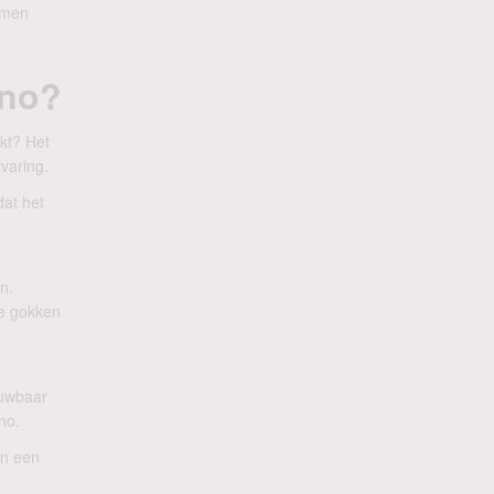
nemen
ino?
okt? Het
varing.
dat het
n.
ne gokken
ouwbaar
no.
an een