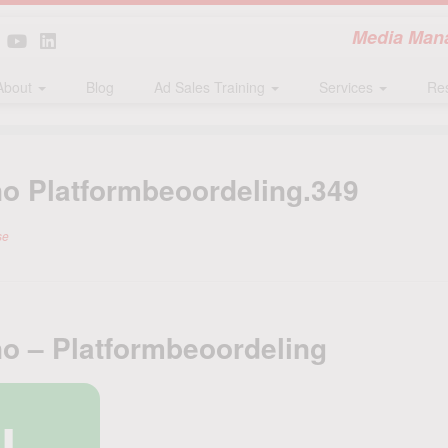
Media Mana
About
Blog
Ad Sales Training
Services
Re
o Platformbeoordeling.349
se
o – Platformbeoordeling
N