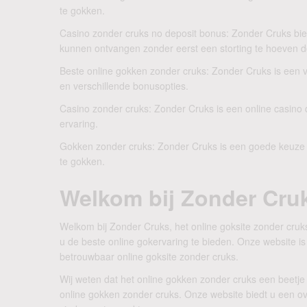
te gokken.
Casino zonder cruks no deposit bonus: Zonder Cruks bie
kunnen ontvangen zonder eerst een storting te hoeven 
Beste online gokken zonder cruks: Zonder Cruks is een 
en verschillende bonusopties.
Casino zonder cruks: Zonder Cruks is een online casino d
ervaring.
Gokken zonder cruks: Zonder Cruks is een goede keuze v
te gokken.
Welkom bij Zonder Cru
Welkom bij Zonder Cruks, het online goksite zonder cruk
u de beste online gokervaring te bieden. Onze website is
betrouwbaar online goksite zonder cruks.
Wij weten dat het online gokken zonder cruks een beetje r
online gokken zonder cruks. Onze website biedt u een ov