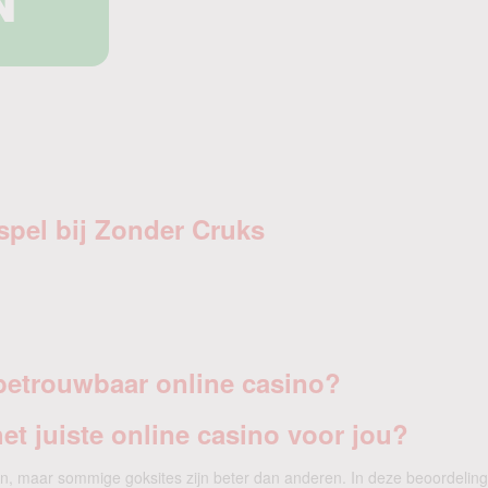
spel bij Zonder Cruks
 betrouwbaar online casino?
et juiste online casino voor jou?
ken, maar sommige goksites zijn beter dan anderen. In deze beoordeling