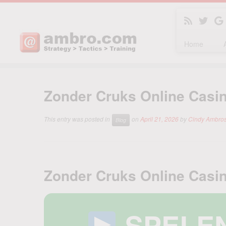
Home
Skip
to
Zonder Cruks Online Casin
content
This entry was posted in
on
April 21, 2026
by
Cindy Ambro
Blog
Zonder Cruks Online Casin
SPELE