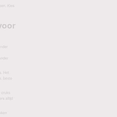
ken. Kies
voor
onder
onder
s. Het
s, beste
 cruks
s altijd
okken