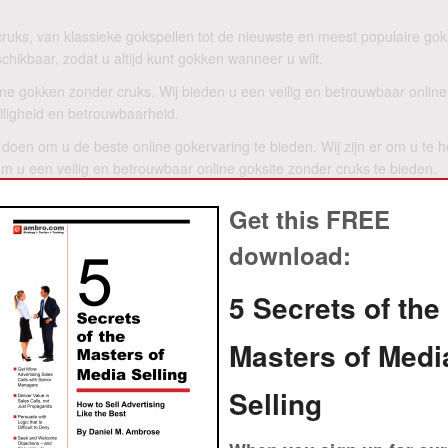
ruks, van klassieke gokspellen tot de nieuwste en meest populaire gok
hikbaar, zodat u altijd kunt gokken wanneer u wilt.
line gokken zonder cruks. Wij bieden u een veilig en betrouwbaar online
iligheid en betrouwbaarheid.
doen om u de beste online gokervaring te bieden. Wij zijn er om u te h
m u een veilig en betrouwbaar online goksite zonder cruks te bieden.
ek brengt en dat u een leuke tijd zult hebben bij het gokken zonder cr
Get this FREE
n het spel bij Zonder Cruks
download:
ks, zoals Zonder Cruks, zijn er verschillende voordelen en nadelen om 
5 Secrets of the
ijkste punten bespreken.
Masters of Medi
et spelen bij Zonder Cruks is de anonimiteit. Je kunt zonder je identite
 Dit is een groot pluspunt voor mensen die niet willen dat hun spelgedra
Selling
n, waaronder klassieke gokkasten, video gokkasten en live casino spel