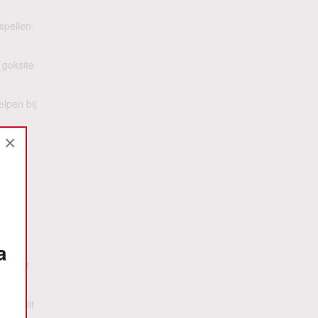
spellen.
 goksite
elpen bij
×
uks.
in
a
it te
g wordt
len. Dit