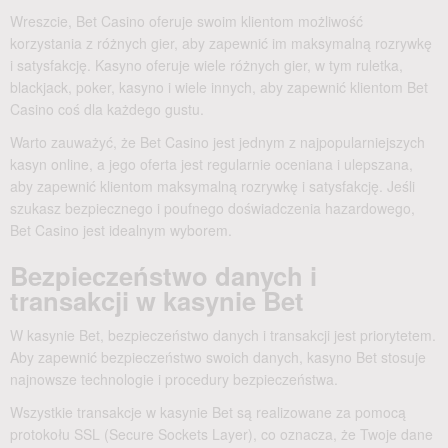
Wreszcie, Bet Casino oferuje swoim klientom możliwość
korzystania z różnych gier, aby zapewnić im maksymalną rozrywkę
i satysfakcję. Kasyno oferuje wiele różnych gier, w tym ruletka,
blackjack, poker, kasyno i wiele innych, aby zapewnić klientom Bet
Casino coś dla każdego gustu.
Warto zauważyć, że Bet Casino jest jednym z najpopularniejszych
kasyn online, a jego oferta jest regularnie oceniana i ulepszana,
aby zapewnić klientom maksymalną rozrywkę i satysfakcję. Jeśli
szukasz bezpiecznego i poufnego doświadczenia hazardowego,
Bet Casino jest idealnym wyborem.
Bezpieczeństwo danych i
transakcji w kasynie Bet
W kasynie Bet, bezpieczeństwo danych i transakcji jest priorytetem.
Aby zapewnić bezpieczeństwo swoich danych, kasyno Bet stosuje
najnowsze technologie i procedury bezpieczeństwa.
Wszystkie transakcje w kasynie Bet są realizowane za pomocą
protokołu SSL (Secure Sockets Layer), co oznacza, że Twoje dane