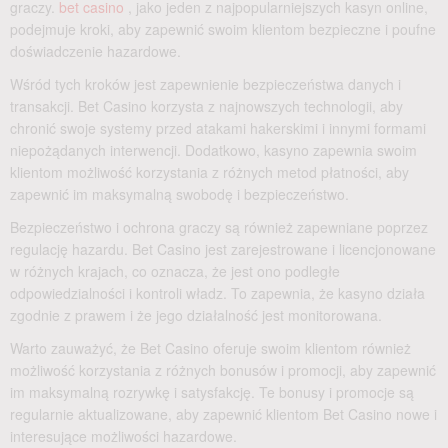
graczy.
bet casino
, jako jeden z najpopularniejszych kasyn online,
podejmuje kroki, aby zapewnić swoim klientom bezpieczne i poufne
doświadczenie hazardowe.
Wśród tych kroków jest zapewnienie bezpieczeństwa danych i
transakcji. Bet Casino korzysta z najnowszych technologii, aby
chronić swoje systemy przed atakami hakerskimi i innymi formami
niepożądanych interwencji. Dodatkowo, kasyno zapewnia swoim
klientom możliwość korzystania z różnych metod płatności, aby
zapewnić im maksymalną swobodę i bezpieczeństwo.
Bezpieczeństwo i ochrona graczy są również zapewniane poprzez
regulację hazardu. Bet Casino jest zarejestrowane i licencjonowane
w różnych krajach, co oznacza, że jest ono podległe
odpowiedzialności i kontroli władz. To zapewnia, że kasyno działa
zgodnie z prawem i że jego działalność jest monitorowana.
Warto zauważyć, że Bet Casino oferuje swoim klientom również
możliwość korzystania z różnych bonusów i promocji, aby zapewnić
im maksymalną rozrywkę i satysfakcję. Te bonusy i promocje są
regularnie aktualizowane, aby zapewnić klientom Bet Casino nowe i
interesujące możliwości hazardowe.