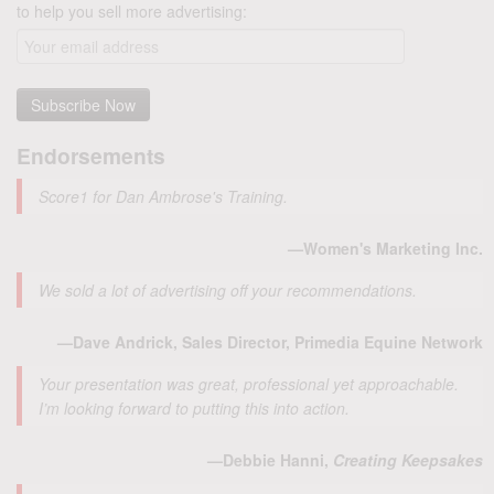
to help you sell more advertising:
Endorsements
Score1 for Dan Ambrose's Training.
—Women's Marketing Inc.
We sold a lot of advertising off your recommendations.
—Dave Andrick, Sales Director, Primedia Equine Network
Your presentation was great, professional yet approachable.
I’m looking forward to putting this into action.
—Debbie Hanni,
Creating Keepsakes