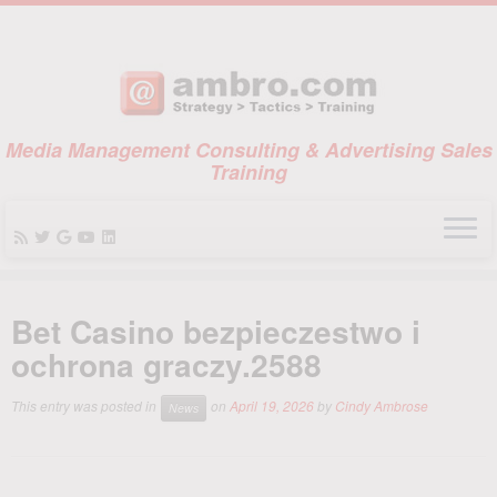
Media Management Consulting & Advertising Sales
Training
Skip
to
Bet Casino bezpieczestwo i
content
ochrona graczy.2588
This entry was posted in
on
April 19, 2026
by
Cindy Ambrose
News