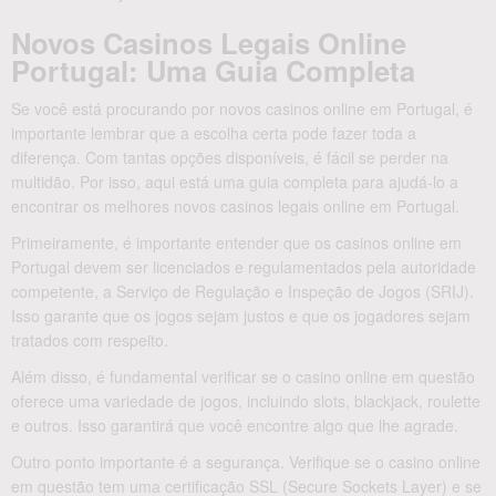
Novos Casinos Legais Online
Portugal: Uma Guia Completa
Se você está procurando por novos casinos online em Portugal, é
importante lembrar que a escolha certa pode fazer toda a
diferença. Com tantas opções disponíveis, é fácil se perder na
multidão. Por isso, aqui está uma guia completa para ajudá-lo a
encontrar os melhores novos casinos legais online em Portugal.
Primeiramente, é importante entender que os casinos online em
Portugal devem ser licenciados e regulamentados pela autoridade
competente, a Serviço de Regulação e Inspeção de Jogos (SRIJ).
Isso garante que os jogos sejam justos e que os jogadores sejam
tratados com respeito.
Além disso, é fundamental verificar se o casino online em questão
oferece uma variedade de jogos, incluindo slots, blackjack, roulette
e outros. Isso garantirá que você encontre algo que lhe agrade.
Outro ponto importante é a segurança. Verifique se o casino online
em questão tem uma certificação SSL (Secure Sockets Layer) e se