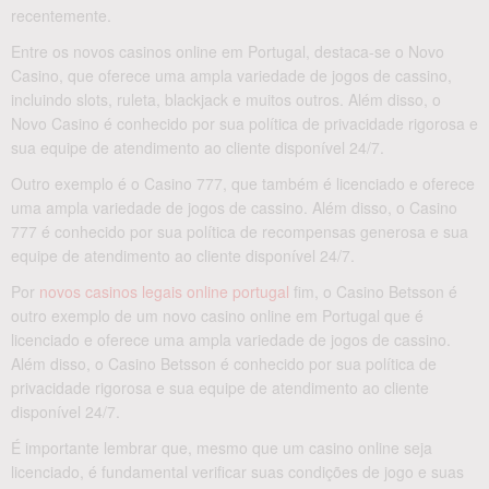
recentemente.
Entre os novos casinos online em Portugal, destaca-se o Novo
Casino, que oferece uma ampla variedade de jogos de cassino,
incluindo slots, ruleta, blackjack e muitos outros. Além disso, o
Novo Casino é conhecido por sua política de privacidade rigorosa e
sua equipe de atendimento ao cliente disponível 24/7.
Outro exemplo é o Casino 777, que também é licenciado e oferece
uma ampla variedade de jogos de cassino. Além disso, o Casino
777 é conhecido por sua política de recompensas generosa e sua
equipe de atendimento ao cliente disponível 24/7.
Por
novos casinos legais online portugal
fim, o Casino Betsson é
outro exemplo de um novo casino online em Portugal que é
licenciado e oferece uma ampla variedade de jogos de cassino.
Além disso, o Casino Betsson é conhecido por sua política de
privacidade rigorosa e sua equipe de atendimento ao cliente
disponível 24/7.
É importante lembrar que, mesmo que um casino online seja
licenciado, é fundamental verificar suas condições de jogo e suas