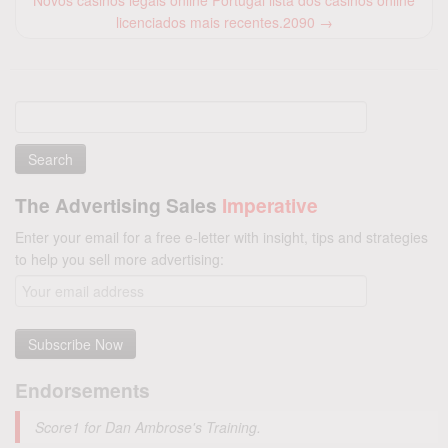
licenciados mais recentes.2090
→
Search
for:
The Advertising Sales
Imperative
Enter your email for a free e-letter with insight, tips and strategies
to help you sell more advertising:
Endorsements
Score1 for Dan Ambrose's Training.