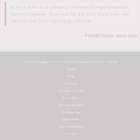
In my 8 years as a sales pro, I have sat through numerous
training programs. Yours was the first that I found to be real,
valuable and (most importantly) effective.
—Freddy Cavin, Vault.com
Media Management Consulting and Advertising Sales Training
About
Blog
Services
Ad Sales Training
Consulting
Keynote Speaker
Ad Sales Tips
Book Notes
Sales Resources
Contact