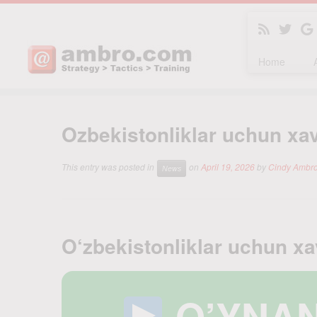
Home
Skip
to
Ozbekistonliklar uchun xav
content
This entry was posted in
on
April 19, 2026
by
Cindy Ambr
News
O‘zbekistonliklar uchun xa
O’YNA