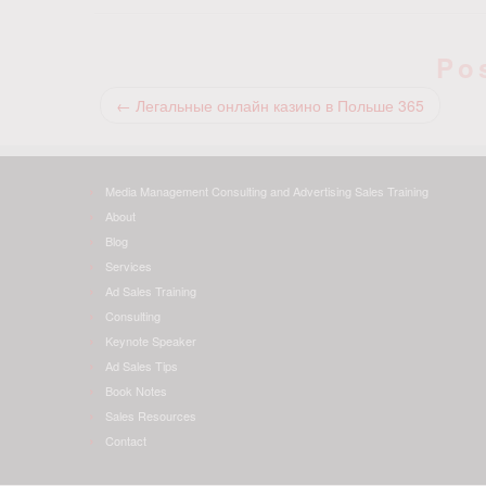
Po
←
Легальные онлайн казино в Польше 365
Media Management Consulting and Advertising Sales Training
About
Blog
Services
Ad Sales Training
Consulting
Keynote Speaker
Ad Sales Tips
Book Notes
Sales Resources
Contact