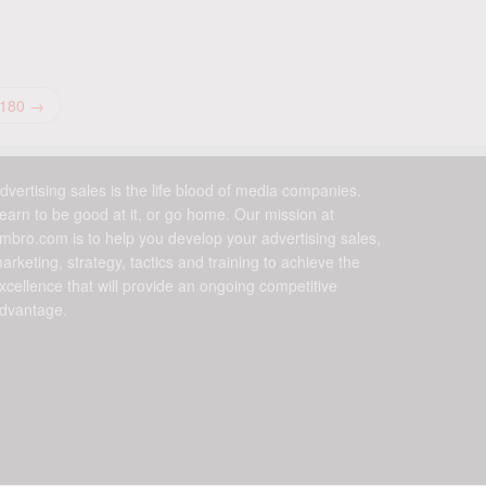
r.180
→
dvertising sales is the life blood of media companies.
earn to be good at it, or go home. Our mission at
mbro.com is to help you develop your advertising sales,
arketing, strategy, tactics and training to achieve the
xcellence that will provide an ongoing competitive
dvantage.