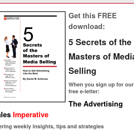
hun xavfsizlik va ishonchlilik asosiy talab hisoblanadi. Onlayn kazino say
Get this FREE
viy xavfsizlik texnologiyalaridan foydalanishi kerak. Shuningdek, onlay
download:
baho va sharhlarni ham hisobga olish lozim.
zinolarni tanlashda muhim ahamiyatga ega. O’yinchilar uchun qulay va xi
5 Secrets of the
’minlangan onlayn kazinolar xavfsiz va istiqbolli hisoblanadi.
Masters of Medi
inlar haqida ma’lumot
Selling
dan eng mashhurlari online casino slots, poker, blackjack, rulet va bosh
 xil bonuslar va aksiyalar taklif qilishadi. Shuningdek, onlayn kazino sayt
When you sign up for our
li xil xavfsizlik choralarini ko‘rishadi.
free e-letter:
siz turli xil manbalardan foydalanishingiz mumkin. Masalan, siz onlayn 
 uchun saytning rasmiy sahifasiga tashrif buyurishingiz mumkin. Shuning
The Advertising
 ma’lumot olishingiz mumkin.
les
Imperative
ering weekly insights, tips and strategies
xatda eng mashhur onlayn kazino o‘yinlari keltirilgan: