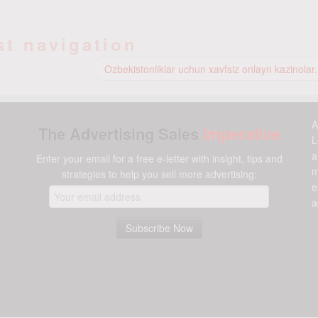
st navigation
Ozbekistonliklar uchun xavfsiz onlayn kazinola
A
The Advertising Sales
Imperative
L
a
Enter your email for a free e-letter with insight, tips and
m
strategies to help you sell more advertising:
e
a