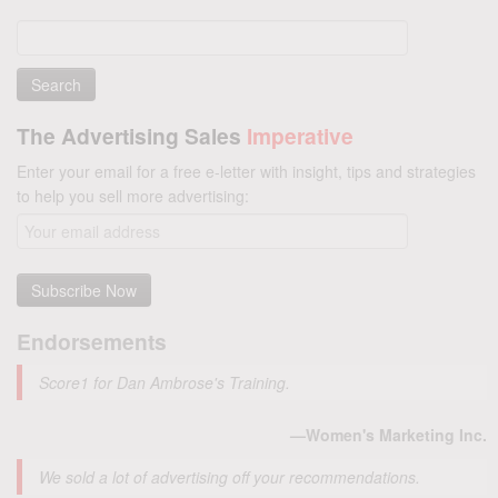
Search
for:
The Advertising Sales
Imperative
Enter your email for a free e-letter with insight, tips and strategies
to help you sell more advertising:
Endorsements
Score1 for Dan Ambrose's Training.
—Women's Marketing Inc.
We sold a lot of advertising off your recommendations.