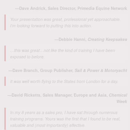
—Dave Andrick, Sales Director, Primedia Equine Network
Your presentation was great, professional yet approachable.
I’m looking forward to putting this into action.
—Debbie Hanni,
Creating Keepsakes
…this was great…not like the kind of training I have been
exposed to before.
—Dave Branch, Group Publisher,
Sail & Power & Motoryacht
It was well worth flying to the States from London for a day.
—David Ricketts, Sales Manager, Europe and Asia,
Chemical
Week
In my 8 years as a sales pro, I have sat through numerous
training programs. Yours was the first that I found to be real,
valuable and (most importantly) effective.