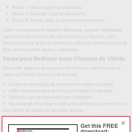
Round 1: Marcar golos no adversário;
Round 2: Defender o gol do adversário;
Round 3: Marcar golos no adversário novamente.
Cada round apresenta desafios diferentes, exigindo habilidades
específicas para superá-los. Por exemplo, no Round 1, você
precisará marcar golos no adversário utilizando diferentes tipos de
tiros, como pênaltis, chutes e cabeceios.
Dicas para Melhorar suas Chances de Vitória
Aqui estão algumas dicas para você melhorar suas chances de
vitória no Penalty Shoot Out da Evoplay:
Estude as estratégias do adversário e adapte sua tática;
Utilize diferentes tipos de tiros para superar os desafios;
Defenda o gol do adversário com habilidade;
Experimente diferentes combinações de tiros para encontrar a
que melhor se adapta ao seu estilo de jogo.
Lembre-se de que a estratégia é fundamental para o sucesso no
×
Penalty Shoot Out da Evoplay. Com essas dicas, você estará
Get this FREE
melhor preparado para enfrentar os desafios do jogo e aumentar
download: