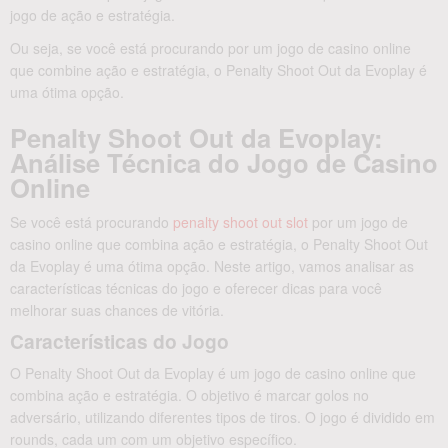
jogo de ação e estratégia.
Ou seja, se você está procurando por um jogo de casino online
que combine ação e estratégia, o Penalty Shoot Out da Evoplay é
uma ótima opção.
Penalty Shoot Out da Evoplay:
Análise Técnica do Jogo de Casino
Online
Se você está procurando
penalty shoot out slot
por um jogo de
casino online que combina ação e estratégia, o Penalty Shoot Out
da Evoplay é uma ótima opção. Neste artigo, vamos analisar as
características técnicas do jogo e oferecer dicas para você
melhorar suas chances de vitória.
Características do Jogo
O Penalty Shoot Out da Evoplay é um jogo de casino online que
combina ação e estratégia. O objetivo é marcar golos no
adversário, utilizando diferentes tipos de tiros. O jogo é dividido em
rounds, cada um com um objetivo específico.