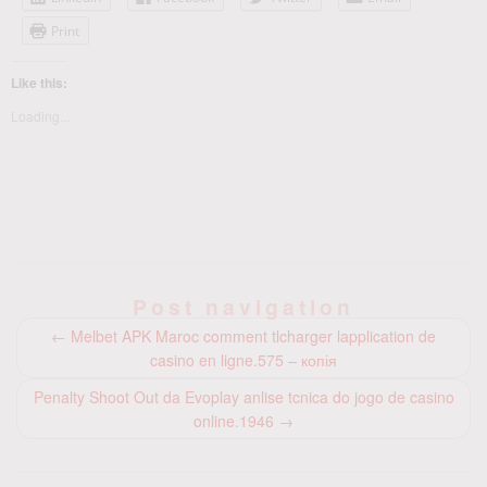
Print
Like this:
Loading...
Post navigation
←
Melbet APK Maroc comment tlcharger lapplication de
casino en ligne.575 – копія
Penalty Shoot Out da Evoplay anlise tcnica do jogo de casino
online.1946
→